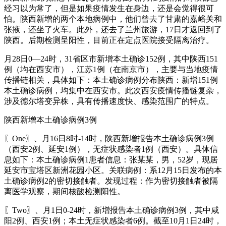
经习以为常了，但是如果疫情发生在身边，还是会觉得很可
怕。陕西新增的两个本地病例中，他们曾去了甘肃的嘉峪关和
张掖，还坐了火车。此外，还去了兰州旅游，17日才返回到了
陕西。后期检测呈阳性，目前正在定点医院接受隔离治疗。
月28日0—24时，31省区市新增本土确诊152例，其中陕西151
例（均在西安市），江苏1例（在南京市），主要与当地疫情
传播链相关，具体如下：本土确诊病例分布陕西：新增151例
本土确诊病例，均集中在西安市。此次西安疫情传播链复杂，
涉及德尔塔变异株，具有传播速度快、感染范围广的特点。
陕西新增本土确诊病例3例
〖One〗、月16日8时-14时，陕西新增报告本土确诊病例3例
（西安2例、延安1例），无症状感染者1例（西安）。具体信
息如下：本土确诊病例1患者信息：张某某，男，52岁，现居
延安市宝塔区新洲花园小区。关联病例：系12月15日发布的本
土确诊病例2的密切接触者。发现过程：作为密切接触者被隔
离医学观察，期间核酸检测阳性。
〖Two〗、月1日0-24时，新增报告本土确诊病例3例，其中咸
阳2例、西安1例；本土无症状感染者6例。截至10月1日24时，