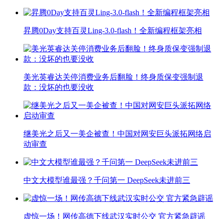
昇腾0Day支持百灵Ling-3.0-flash！全新编程框架亮相
美光英睿达关停消费业务后翻脸！终身质保变强制退
款：没坏的也要没收
继美光之后又一美企被查！中国对网安巨头派拓网络启
动审查
中文大模型谁最强？千问第一 DeepSeek未进前三
虚惊一场！网传高德下线武汉实时公交 官方紧急辟谣