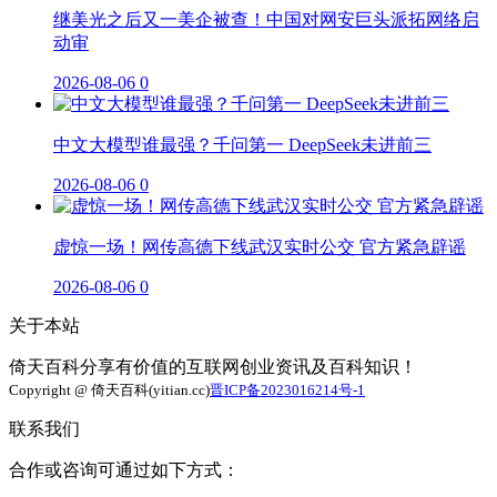
继美光之后又一美企被查！中国对网安巨头派拓网络启
动审
2026-08-06
0
中文大模型谁最强？千问第一 DeepSeek未进前三
2026-08-06
0
虚惊一场！网传高德下线武汉实时公交 官方紧急辟谣
2026-08-06
0
关于本站
倚天百科分享有价值的互联网创业资讯及百科知识！
Copyright @ 倚天百科(yitian.cc)
晋ICP备2023016214号-1
联系我们
合作或咨询可通过如下方式：