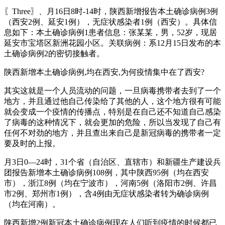
〖Three〗、月16日8时-14时，陕西新增报告本土确诊病例3例
（西安2例、延安1例），无症状感染者1例（西安）。具体信
息如下：本土确诊病例1患者信息：张某某，男，52岁，现居
延安市宝塔区新洲花园小区。关联病例：系12月15日发布的本
土确诊病例2的密切接触者。
陕西新增本土确诊病例,均在西安,为何疫情集中在了西安?
其实这就是一个人员流动的问题，一旦病毒携带者去到了一个
地方，并且通过他自己传染给了其他的人，这个地方很有可能
就会变成一个疫情的传播点，特别是在自己还不知道自己感染
了病毒的这种情况下，就会更加的危险，所以当发现了自己有
任何不对劲的地方，并且查出来自己是新冠病毒的携带者一定
要及时的上报。
月3日0—24时，31个省（自治区、直辖市）和新疆生产建设兵
团报告新增本土确诊病例108例，其中陕西95例（均在西安
市），浙江8例（均在宁波市），河南5例（洛阳市2例、许昌
市2例、郑州市1例），含4例由无症状感染者转为确诊病例
（均在河南）。
陕西新增2例新冠本土确诊病例现在人们听到疫情的时候都已