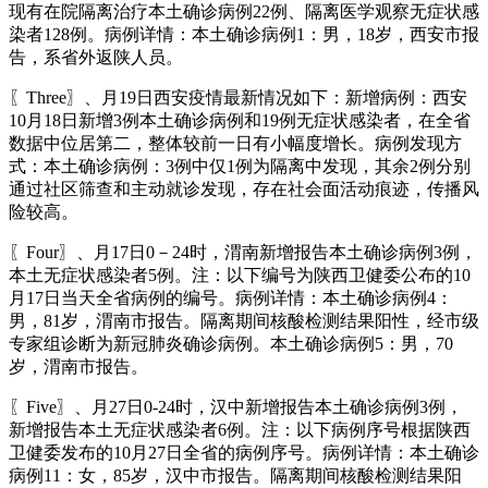
现有在院隔离治疗本土确诊病例22例、隔离医学观察无症状感
染者128例。病例详情：本土确诊病例1：男，18岁，西安市报
告，系省外返陕人员。
〖Three〗、月19日西安疫情最新情况如下：新增病例：西安
10月18日新增3例本土确诊病例和19例无症状感染者，在全省
数据中位居第二，整体较前一日有小幅度增长。病例发现方
式：本土确诊病例：3例中仅1例为隔离中发现，其余2例分别
通过社区筛查和主动就诊发现，存在社会面活动痕迹，传播风
险较高。
〖Four〗、月17日0－24时，渭南新增报告本土确诊病例3例，
本土无症状感染者5例。注：以下编号为陕西卫健委公布的10
月17日当天全省病例的编号。病例详情：本土确诊病例4：
男，81岁，渭南市报告。隔离期间核酸检测结果阳性，经市级
专家组诊断为新冠肺炎确诊病例。本土确诊病例5：男，70
岁，渭南市报告。
〖Five〗、月27日0-24时，汉中新增报告本土确诊病例3例，
新增报告本土无症状感染者6例。注：以下病例序号根据陕西
卫健委发布的10月27日全省的病例序号。病例详情：本土确诊
病例11：女，85岁，汉中市报告。隔离期间核酸检测结果阳