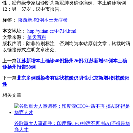
性，经市级专家组诊断为新冠肺炎确诊病例。本土确诊病例
12：男，57岁，汉中市报告。
标签：
陕西新增3例本土无症状
本文地址：
http://yitian.cc/44714.html
文章来源：
倚天百科
版权声明：
除非特别标注，否则均为本站原创文章，转载时请
以链接形式注明文章出处。
上一篇
江苏新增本土确诊40例扬州26例/江苏新增61例本土确
诊扬州报告58例
下一篇
北京多例感染者有症状核酸仍阴性/北京新增4例核酸阳
性
相关文章
谷歌重大人事调整：印度裔CEO神话不再 搞AI还得是华
裔人才