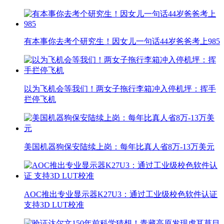
有本事你去考个研究生！因女儿一句话44岁爸爸考上985
以为飞机会等我们！两女子拖行李箱冲入停机坪：挥手
拦停飞机
美国机器狗保安陆续上岗：每年比真人省8万-13万美元
AOC推出专业显示器K27U3：通过工业级校色软件认证
支持3D LUT校准