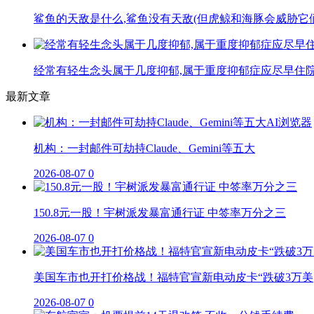
鲨鱼的天敌是什么,鲨鱼没有天敌(但虎鲸和海豚会威胁它
经常有轻生念头属于几度抑郁,属于重度抑郁症应尽早住
最新文章
机构：一封邮件可劫持Claude、Gemini等五大
2026-08-07
0
150.8元一股！宇树派发暴富通行证 中签率万分之三
2026-08-07
0
美国车市也开打价格战！福特官宣新电动皮卡“跌破3万美
2026-08-07
0