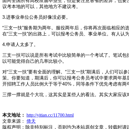
面向全国所有高校应届毕业生，但是要注意各省的差异，也要
议考本地的可以，其他地方不建议考。
3.进事业单位公务员好像没必要。
“三支一扶”服务期为两年。服役两年后，你将再次面临相应
在“三支一扶”的出路上，可以报考公务员、事业单位。有人认
4.申请人太多了。
三支一扶可以说是所有考试中比较简单的一个考试了。笔试包
以可能觉得自己的几率比较小。
对“三支一扶”要有全面的理解。“三支一扶”期满后，人们可
策。你要知道，期满后，你可以报考公务员考试中要求两年基
开招聘工作人员比例大于等于40%，同等条件下优先考虑有两
三撑一撑就是个大坑，这其实是某些人的看法。其实大家应该
本文地址：
http://yitian.cc/11700.html
文章来源：
倚天
版权声明：
除非特别标注，否则均为本站原创文章，转载时请