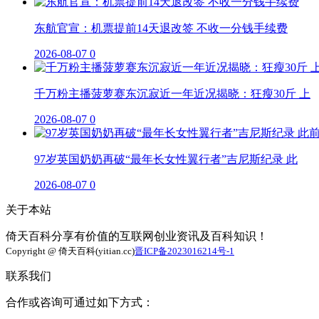
东航官宣：机票提前14天退改签 不收一分钱手续费
2026-08-07
0
千万粉主播菠萝赛东沉寂近一年近况揭晓：狂瘦30斤 上
2026-08-07
0
97岁英国奶奶再破“最年长女性翼行者”吉尼斯纪录 此
2026-08-07
0
关于本站
倚天百科分享有价值的互联网创业资讯及百科知识！
Copyright @ 倚天百科(yitian.cc)
晋ICP备2023016214号-1
联系我们
合作或咨询可通过如下方式：